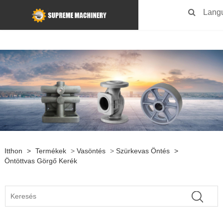
Lang
Itthon
>
Termékek
>
Vasöntés
>
Szürkevas Öntés
>
Öntöttvas Görgő Kerék