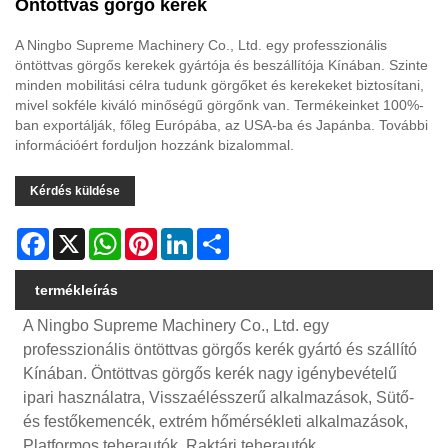
Öntöttvas görgő kerék
A Ningbo Supreme Machinery Co., Ltd. egy professzionális
öntöttvas görgős kerekek gyártója és beszállítója Kínában. Szinte
minden mobilitási célra tudunk görgőket és kerekeket biztosítani,
mivel sokféle kiváló minőségű görgőnk van. Termékeinket 100%-
ban exportálják, főleg Európába, az USA-ba és Japánba. További
információért forduljon hozzánk bizalommal.
Kérdés küldése
Facebook
X
WhatsApp
Pinterest
LinkedIn
Share
termékleírás
A Ningbo Supreme Machinery Co., Ltd. egy
professzionális öntöttvas görgős kerék gyártó és szállító
Kínában. Öntöttvas görgős kerék nagy igénybevételű
ipari használatra, Visszaélésszerű alkalmazások, Sütő-
és festőkemencék, extrém hőmérsékleti alkalmazások,
Platformos teherautók, Raktári teherautók,