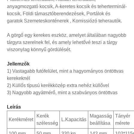
anyagmozgató kocsik, A-keretes kocsik és teherterminál-
kocsik, Földi támasztóberendezések, Portálok és
garatok Szemeteskonténerek , Komissiózó teherautók.
A görgő egy kerekes eszköz, amelyet általában nagyobb
tárgyra szerelnek fel, és amely lehetővé teszi a tárgy
viszonylag könnyű gördülését.
Jellemzők
1) Vastagabb futófelület, mint a hagyományos öntöttvas
kerekeknél
2) Küllős típusú kerékközép extra nehéz küllővel
3) Nagyobb agyátmérő, mint a szabványos öntöttvas
Leírás
Kerék
Magasság
Tányér
Kerékméret
L.Kapacitás
szélesség
beállítása
mérete
100 mm
50 mm
320 kg
142 mm
102*11