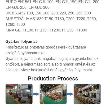
EURO EN1561 EN-GJL-100, EN-GJL-150, EN-GJL-200,
EN-GJL-250, EN-GJL-300
UK BS1452 100, 150, 180, 200, 220, 250, 260. 300
AUSZTRÁLIA AS1830 T150, T180, T200, T220, T250,
T260, T300
KÍNA GB HT100, HT150, HT200, HT250, HT300
Gyártási folyamat
Frissítettük az öntöttvas görgős kerék gyártására
szolgáló gyártósorunkat.
Gyártási folyamatunk magában foglalja a gyanta homok
öntősort, a héjformázó sort, a zöld homok öntést és az
elveszett viasz befektetési öntés gyártási folyamatát.