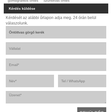
gömbgrafitos öntés
Szürkevas öntés
Kérdés küldése
Kérdését az alábbi űrlapon adja meg. 24 órán belül
válaszolunk.