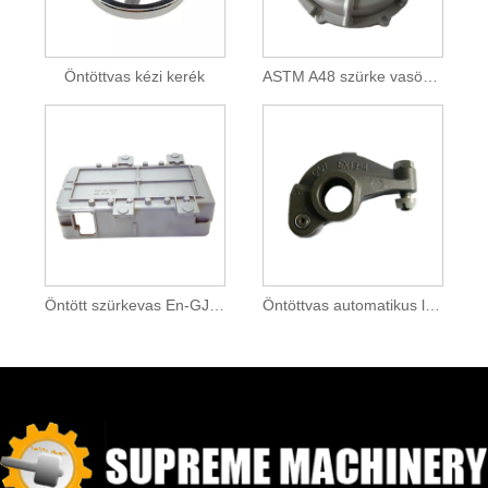
Öntöttvas kézi kerék
ASTM A48 szürke vasöntvény alkatrészek
Öntött szürkevas En-GJL-250 öntvények
Öntöttvas automatikus lengőkar