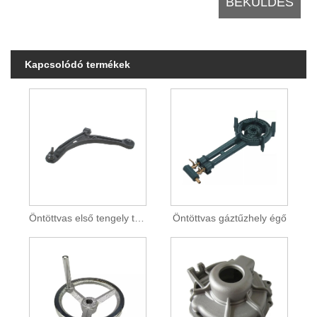
Kapcsolódó termékek
Öntöttvas első tengely támaszték
Öntöttvas gáztűzhely égő