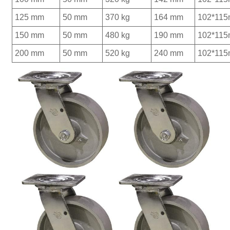
125 mm
50 mm
370 kg
164 mm
102*11
150 mm
50 mm
480 kg
190 mm
102*11
200 mm
50 mm
520 kg
240 mm
102*11