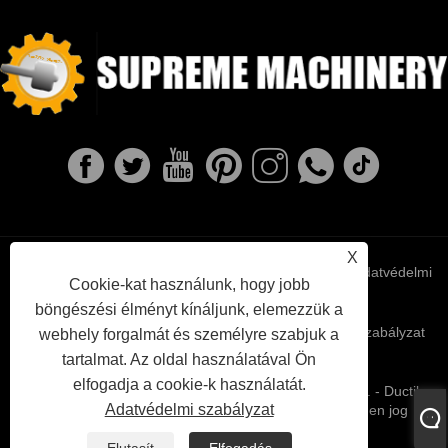
X
Links
Sitemap
RSS
XML
Adatvédelmi
Cookie-kat használunk, hogy jobb
böngészési élményt kínáljunk, elemezzük a
szabályzat
webhely forgalmát és személyre szabjuk a
tartalmat. Az oldal használatával Ön
elfogadja a cookie-k használatát.
Copyright © 2022 Ningbo Supreme Machinery Co., Ltd. - Ductile
Adatvédelmi szabályzat
vasöntés, befektetési öntés, szürke vasöntés - Minden jog
fenntartva.