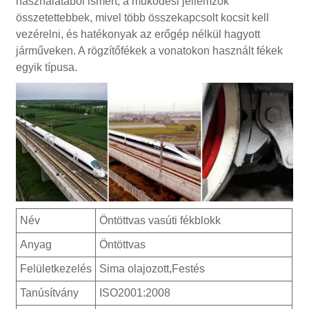
használatából ismert, a működési jellemzők
összetettebbek, mivel több összekapcsolt kocsit kell
vezérelni, és hatékonyak az erőgép nélkül hagyott
járműveken. A rögzítőfékek a vonatokon használt fékek
egyik típusa.
Név
Öntöttvas vasúti fékblokk
Anyag
Öntöttvas
Felületkezelés
Sima olajozott,Festés
Tanúsítvány
ISO2001:2008