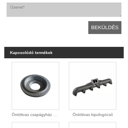
Kapcsolódó termékek
Öntöttvas csapágyház és csapágyülés
Öntöttvas kipufogócső