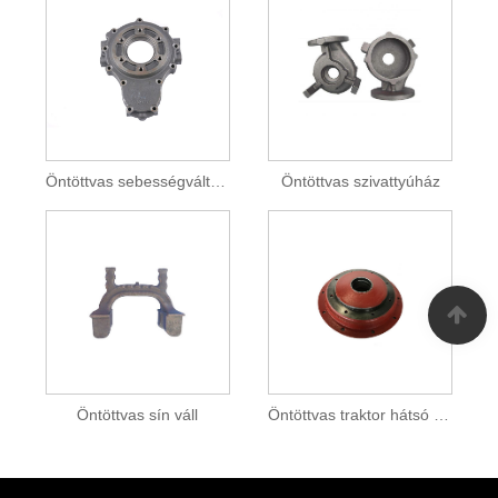
Öntöttvas sebességváltó ház
Öntöttvas szivattyúház
Öntöttvas sín váll
Öntöttvas traktor hátsó keréksúlyok