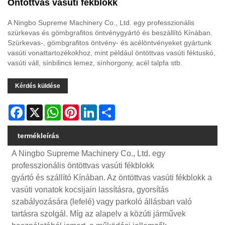
Öntöttvas vasúti fékblokk
A Ningbo Supreme Machinery Co., Ltd. egy professzionális
szürkevas és gömbgrafitos öntvénygyártó és beszállító Kínában.
Szürkevas-, gömbgrafitos öntvény- és acélöntvényeket gyártunk
vasúti vonattartozékokhoz, mint például öntöttvas vasúti féktuskó,
vasúti váll, sínbilincs lemez, sínhorgony, acél talpfa stb.
Kérdés küldése
Facebook
X
WhatsApp
Pinterest
LinkedIn
Share
termékleírás
A Ningbo Supreme Machinery Co., Ltd. egy
professzionális öntöttvas vasúti fékblokk
gyártó és szállító Kínában. Az öntöttvas vasúti fékblokk a
vasúti vonatok kocsijain lassításra, gyorsítás
szabályozására (lefelé) vagy parkoló állásban való
tartásra szolgál. Míg az alapelv a közúti járművek