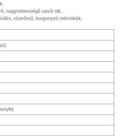
k.
tró, nagysebességű vasút stb.
rősítés, vízerőmű, horgonyzó mérnökök,
li)
gonyfej