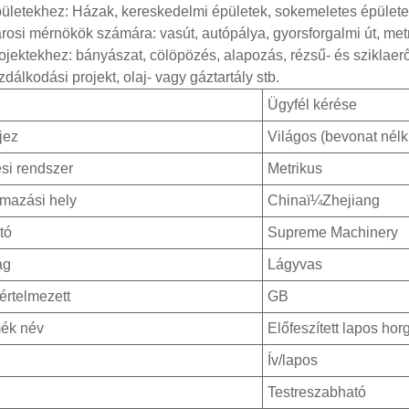
pületekhez: Házak, kereskedelmi épületek, sokemeletes épülete
árosi mérnökök számára: vasút, autópálya, gyorsforgalmi út, me
rojektekhez: bányászat, cölöpözés, alapozás, rézsű- és sziklae
zdálkodási projekt, olaj- vagy gáztartály stb.
Ügyfél kérése
jez
Világos (bevonat nélkü
si rendszer
Metrikus
mazási hely
Chinaï¼Zhejiang
tó
Supreme Machinery
ag
Lágyvas
értelmezett
GB
ék név
Előfeszített lapos hor
Ív/lapos
Testreszabható