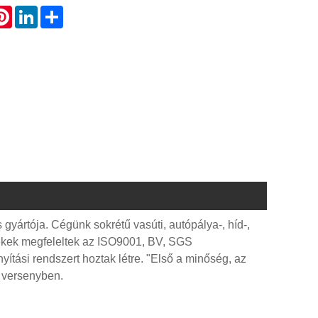
atsApp
Pinterest
LinkedIn
Share
gyártója. Cégünk sokrétű vasúti, autópálya-, híd-,
rmékek megfeleltek az ISO9001, BV, SGS
ítási rendszert hoztak létre. "Első a minőség, az
i versenyben.