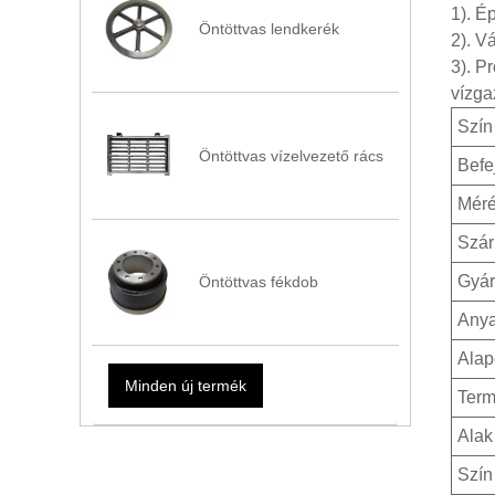
1). É
Öntöttvas lendkerék
2). V
3). P
vízga
Szín
Öntöttvas vízelvezető rács
Befe
Méré
Szár
Gyár
Öntöttvas fékdob
Any
Alap
Minden új termék
Term
Alak
Szín