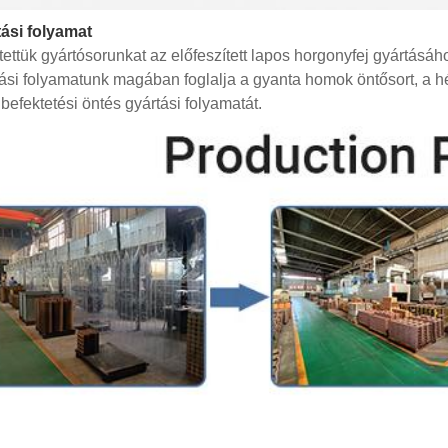
ási folyamat
ítettük gyártósorunkat az előfeszített lapos horgonyfej gyártásáh
ási folyamatunk magában foglalja a gyanta homok öntősort, a hé
 befektetési öntés gyártási folyamatát.