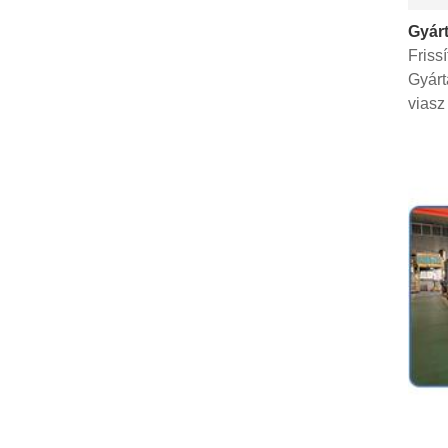
Gyárt
Friss
Gyárt
viasz