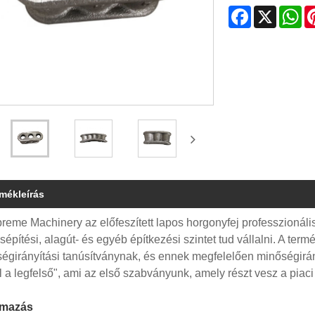
Facebook
X
Wh
rmékleírás
reme Machinery az előfeszített lapos horgonyfej professzionális 
építési, alagút- és egyéb építkezési szintet tud vállalni. A te
égirányítási tanúsítványnak, és ennek megfelelően minőségirány
l a legfelső", ami az első szabványunk, amely részt vesz a piac
lmazás