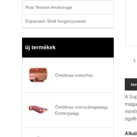
Post Tension Anchorage
Expansion Shell horgonycsavar
új termékek
Öntöttvas motorház
te
A Sup
magas
Öntöttvas szerszámgépágy
minős
Esztergaágy
ügyfé
Alka