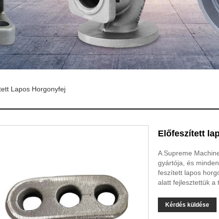
tett Lapos Horgonyfej
Előfeszített l
A Supreme Machinery
gyártója, és minden
feszített lapos hor
alatt fejlesztettük 
Kérdés küldése