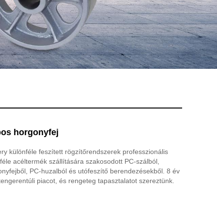
apos horgonyfej
 különféle feszített rögzítőrendszerek professzionális
féle acéltermék szállítására szakosodott PC-szálból,
gonyfejből, PC-huzalból és utófeszítő berendezésekből. 8 év
a tengerentúli piacot, és rengeteg tapasztalatot szereztünk.